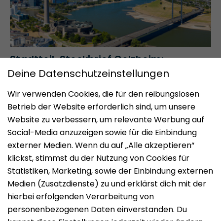
Stadtteil-Steckbrief Golzheim:
Florierendes Quartier am Rhein
Impressum
Datenschutz
Nutzungsbedingungen