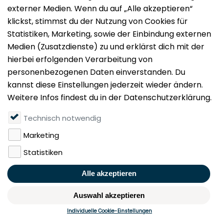
Impressum
Datenschutz
Nutzungsbedingungen
Mieten
Vermieten
Über uns
Presse
Geldwäschegesetz
Rufen Sie uns gerne an:
+49 (0)40 349 14 194