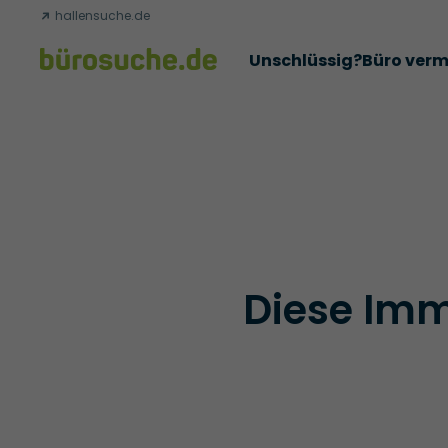
hallensuche.de
Unschlüssig?
Büro verm
Erfolgsgeschichten
Abschlüsse
Über uns
Büromie
Diese Immo