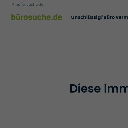
hallensuche.de
Unschlüssig?
Büro verm
Erfolgsgeschichten
Abschlüsse
Über uns
Büromie
Diese Immo