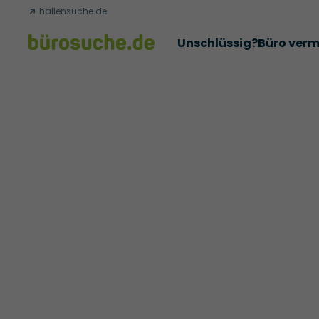
hallensuche.de
Unschlüssig?
Büro verm
Erfolgsgeschichten
Abschlüsse
Über uns
Büromie