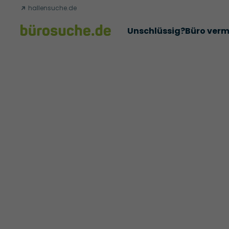
hallensuche.de
Unschlüssig?
Büro verm
Erfolgsgeschichten
Abschlüsse
Über uns
Büromie