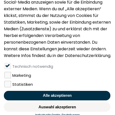
Impressum
Datenschutz
Nutzungsbedingungen
Mieten
Vermieten
Über uns
Presse
Geldwäschegesetz
Rufen Sie uns gerne an:
+49 (0)40 349 14 194