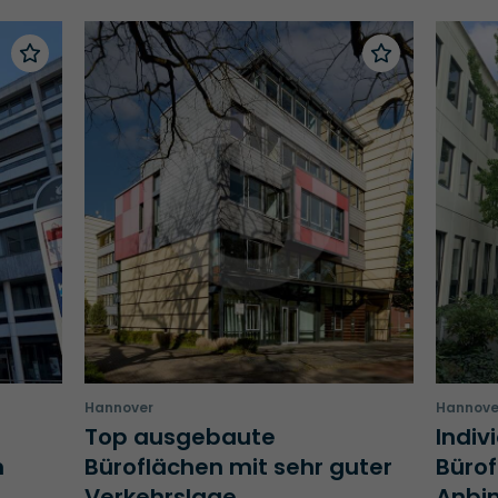
Hannover
Hannove
Top ausgebaute
Indiv
m
Büroflächen mit sehr guter
Bürof
Verkehrslage
Anbi