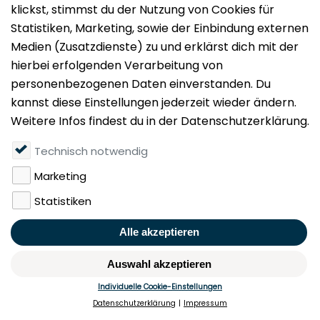
Impressum
Datenschutz
Nutzungsbedingungen
Mieten
Vermieten
Über uns
Presse
Geldwäschegesetz
Rufen Sie uns gerne an:
+49 (0)40 349 14 194