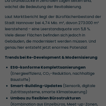
Da Grundstücke in zentralen Lagen selten sind,
wächst die Bedeutung der Revitalisierung.
Laut Marktbericht liegt der Büroflächenbestand der
Stadt Hannover bei 4,74 Mio. m², davon 273.000 m²
leerstehend – eine Leerstandsquote von 5,8 %.
Viele dieser Flächen befinden sich jedoch in
Gebäuden, die modernisiert werden müssen. Und
genau hier entsteht jetzt enormes Potenzial:
Trends bei Re-Development & Modernisierung
ESG-konforme Komplettsanierungen
(Energieeffizienz, CO₂-Reduktion, nachhaltige
Baustoffe)
Smart-Building-Updates
(Sensorik, digitale
Zutrittssysteme, smarte Klimasteuerung)
Umbau zu flexiblen Bürostrukturen
(Kombination aus Einzelbüros, Meet-up-Zonen,