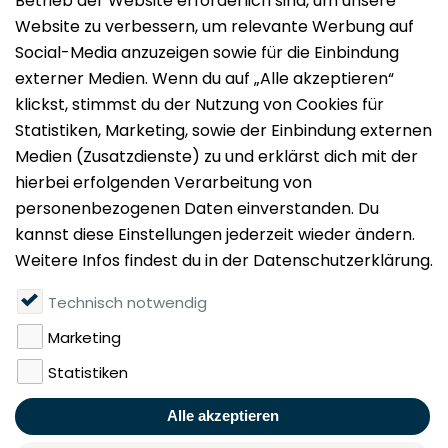
Impressum
Datenschutz
Nutzungsbedingungen
Mieten
Vermieten
Über uns
Presse
Geldwäschegesetz
Rufen Sie uns gerne an: