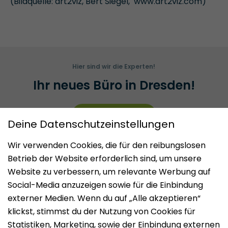
(Bildquelle: art2viz, Bert Siegel, www.art2viz.com)
Hier sind wir die Experten!
Ihr neues Büro in Dresden!
JETZT FINDEN
Impressum