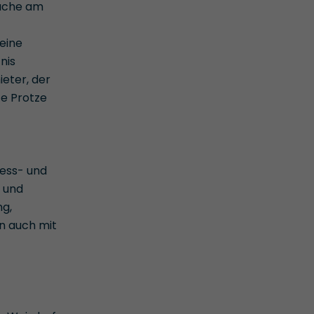
läche am
eine
nis
eter, der
e Protze
ness- und
 und
ng,
n auch mit