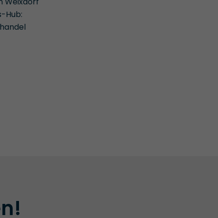
n Weixdorf
s-Hub:
lhandel
en!