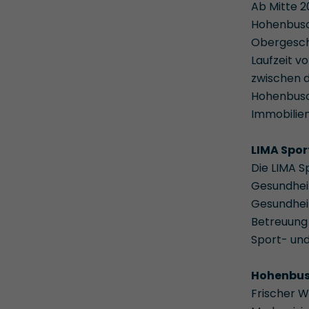
Ab Mitte 2
Hohenbusch
Obergescho
Laufzeit v
zwischen d
Hohenbusc
Immobilie
LIMA Spor
Die LIMA S
Gesundheit
Gesundheit
Betreuung
Sport- und
Hohenbusc
Frischer 