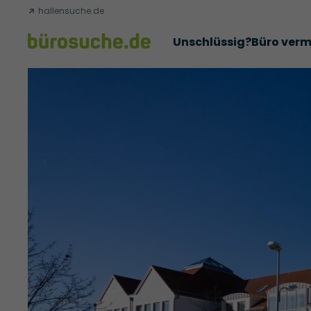
hallensuche.de
Unschlüssig?
Büro verm
Erfolgsgeschichten
Abschlüsse
Über uns
Büromie