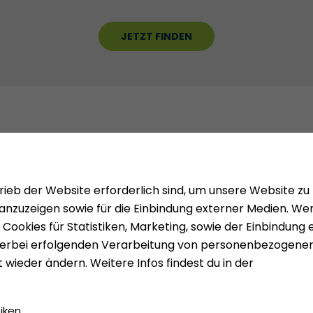
JETZT FINDEN
Mieten
Über uns
Vermieten
Presse
gen
Geldwäsc