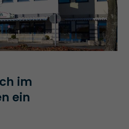
ich im
n ein