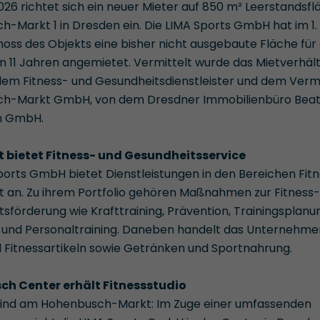
026 richtet sich ein neuer Mieter auf 850 m² Leerstandsf
-Markt 1 in Dresden ein. Die LIMA Sports GmbH hat im 1.
ss des Objekts eine bisher nicht ausgebaute Fläche für 
on 11 Jahren angemietet. Vermittelt wurde das Mietverhält
em Fitness- und Gesundheitsdienstleister und dem Vermi
h-Markt GmbH, von dem Dresdner Immobilienbüro Beat
n GmbH.
t bietet Fitness- und Gesundheitsservice
ports GmbH bietet Dienstleistungen in den Bereichen Fit
 an. Zu ihrem Portfolio gehören Maßnahmen zur Fitness-
sförderung wie Krafttraining, Prävention, Trainingsplanu
 und Personaltraining. Daneben handelt das Unternehme
 Fitnessartikeln sowie Getränken und Sportnahrung.
h Center erhält Fitnessstudio
Wind am Hohenbusch-Markt: Im Zuge einer umfassenden