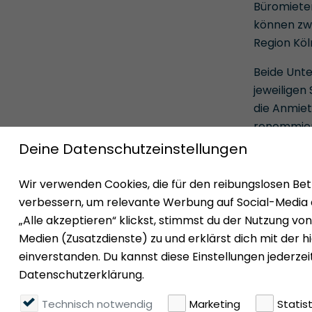
Büromieter
können zw
Region Köl
Beide Unte
jeweiligen
die Anmiet
renommier
Impressum
Datenschutz
Nutzungsbedingun