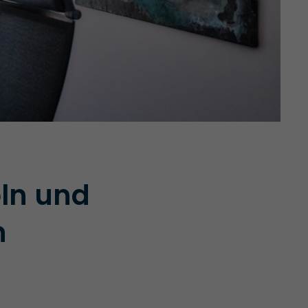
öln und
n