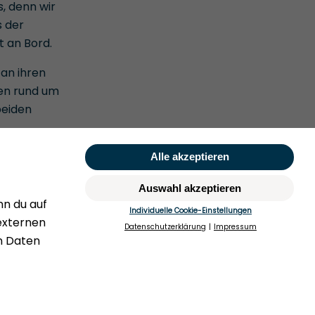
, denn wir
 der
t an Bord.
an ihren
gen rund um
beiden
Rufen Sie uns gerne an:
hegesetz
+49 (0)40 349 14 194