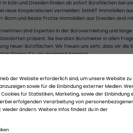
 in Köln und Dresden finden ab sofort Büroflächen bei uns
ei neue Kooperationen vermelden: SMART Immobilien aus
n-Bonn und Beate Protze Immobilien aus Dresden sind mi
rnehmen sind Experten in der Bürovermietung und lange 
 Standorten präsent. Sie beraten Büromieter in allen Fra
ung neuer Büroflächen. Wir freuen uns sehr, dass wir die 
ten Firmen für uns gewinnen konnten.
Mieten
Über uns
Vermieten
Presse
gen
Geldwäsc