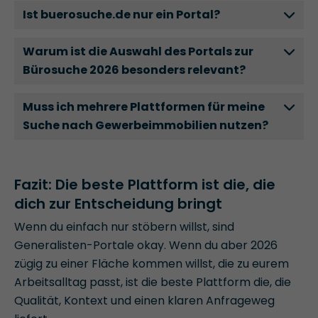
Ist buerosuche.de nur ein Portal?
Nein – buerosuche.de ist die Plattform von
Warum ist die Auswahl des Portals zur
Angermann für Büroflächenvermittlung. Der
Bürosuche 2026 besonders relevant?
Unterschied ist der Ansatz: nicht anonymes
Massenlisting, sondern qualifizierende Suche mit
Weil Büros stärker nach Wirkung geplant
Muss ich mehrere Plattformen für meine
beratendem Hintergrund.
werden: Zusammenarbeit, Fokus, hybride
Suche nach Gewerbeimmobilien nutzen?
Meetings, Kultur. Dafür brauchst du mehr als „m²
+ Preis“ – du brauchst Flächenlogik und
Nicht zwingend. Häufig reicht eine starke Basis
Einordnung.
(für passende Treffer) plus ein Zweitkanal (für
Fazit: Die beste Plattform ist die, die
Marktvergleich). Entscheidend ist, dass du
dich zur Entscheidung bringt
deinen Suchprozess nicht zerfaserst.
Wenn du einfach nur stöbern willst, sind
Generalisten-Portale okay. Wenn du aber 2026
zügig zu einer Fläche kommen willst, die zu eurem
Arbeitsalltag passt, ist die beste Plattform die, die
Qualität, Kontext und einen klaren Anfrageweg