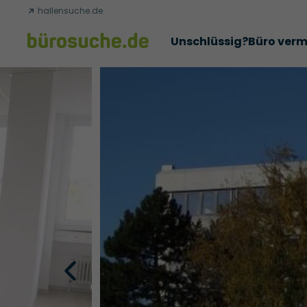
hallensuche.de
Unschlüssig?
Büro verm
Erfolgsgeschichten
Abschlüsse
Über uns
Büromie