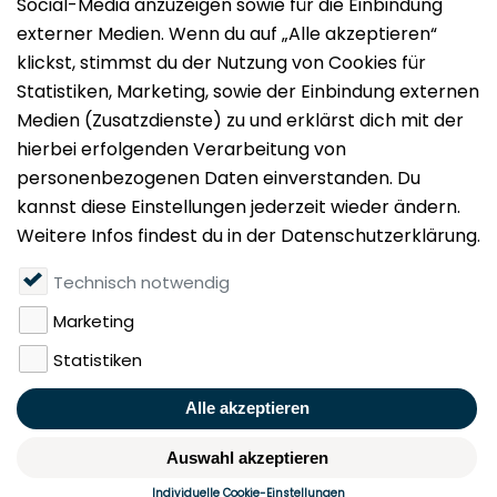
Impressum
Datenschutz
Nutzungsbedingungen
Mieten
Vermieten
Über uns
Presse
Geldwäschegesetz
Rufen Sie uns gerne an:
+49 (0)40 349 14 194