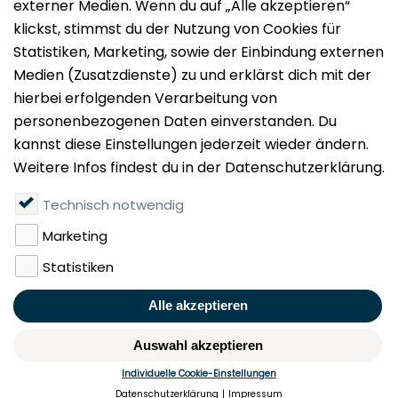
Impressum
Datenschutz
Nutzungsbedingungen
Mieten
Vermieten
Über uns
Presse
Geldwäschegesetz
Rufen Sie uns gerne an:
+49 (0)40 349 14 194
KONTAKT
MERKEN