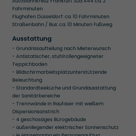
Autobahnkreuz Frankfurt Süd A44 ca. 2
Fahrminuten
Flughafen Düsseldorf: ca. 10 Fahrminuten
Straßenbahn / Bus: ca. 10 Minuten Fußweg
Ausstattung
- Grundrissaufteilung nach Mieterwunsch
- Antistatischer, stuhlrollengeeigneter
Teppichboden
- Bildschirmarbeitsplatzunterstützende
Beleuchtung
- Standardteeküche und Grundausstattung
der Sanitärbereiche
- Trennwände in Raufaser mit weißem
Dispersionsanstrich
- 4 geschossiges Bürogebäude
- außenliegender elektrischer Sonnenschutz
- je Hauseingang ein Personenaufzug