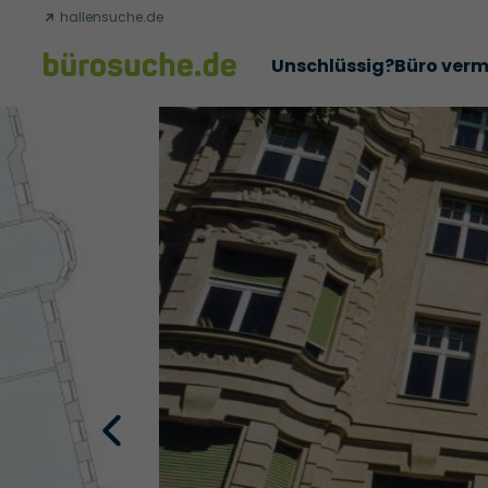
hallensuche.de
Unschlüssig?
Büro verm
Erfolgsgeschichten
Abschlüsse
Über uns
Büromie