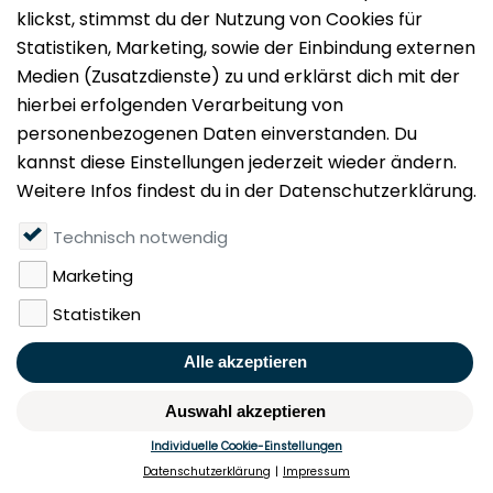
Impressum
Datenschutz
Nutzungsbedingungen
Mieten
Vermieten
Über uns
Presse
Geldwäschegesetz
Rufen Sie uns gerne an:
+49 (0)40 349 14 194
KONTAKT
MERKEN