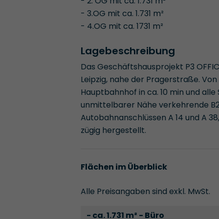
- 2. OG mit ca. 1.731 m²
- 3.OG mit ca. 1.731 m²
- 4.OG mit ca. 1731 m²
Lagebeschreibung
Das Geschäftshausprojekt P3 OFFIC
Leipzig, nahe der Pragerstraße. Vo
Hauptbahnhof in ca. 10 min und alle S
unmittelbarer Nähe verkehrende B2 
Autobahnanschlüssen A 14 und A 38,
zügig hergestellt.
Flächen im Überblick
Alle Preisangaben sind exkl. MwSt.
- ca. 1.731 m² - Büro