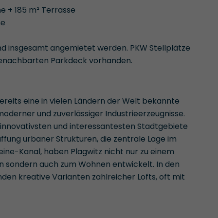
e + 185 m² Terrasse
he
und insgesamt angemietet werden. PKW Stellplätze
benachbarten Parkdeck vorhanden.
ereits eine in vielen Ländern der Welt bekannte
oderner und zuverlässiger Industrieerzeugnisse.
r innovativsten und interessantesten Stadtgebiete
haffung urbaner Strukturen, die zentrale Lage im
eine-Kanal, haben Plagwitz nicht nur zu einem
n sondern auch zum Wohnen entwickelt. In den
en kreative Varianten zahlreicher Lofts, oft mit