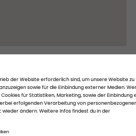
Mieten
Über uns
Vermieten
Presse
gen
Geldwäsc