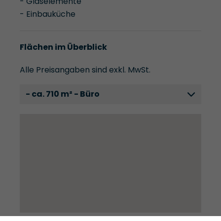
- Glaselemente
- Einbauküche
Flächen im Überblick
Alle Preisangaben sind exkl. MwSt.
- ca. 710 m² - Büro