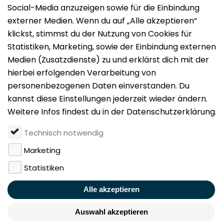
Impressum
Datenschutz
Nutzungsbedingungen
Mieten
Vermieten
Über uns
Presse
Geldwäschegesetz
Rufen Sie uns gerne an:
+49 (0)40 349 14 194