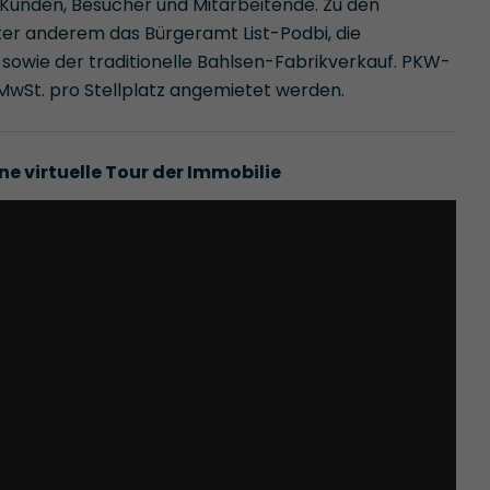
Kunden, Besucher und Mitarbeitende. Zu den
ter anderem das Bürgeramt List-Podbi, die
io sowie der traditionelle Bahlsen-Fabrikverkauf. PKW-
 MwSt. pro Stellplatz angemietet werden.
ne virtuelle Tour der Immobilie