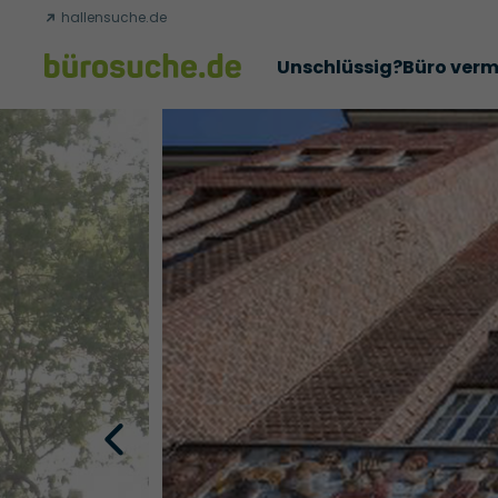
hallensuche.de
Unschlüssig?
Büro verm
Erfolgsgeschichten
Abschlüsse
Über uns
Büromie