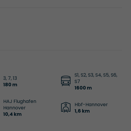
S1, S2, S3, S4, S5, S6,
3, 7, 13
S7
180 m
1600 m
HAJ Flughafen
Hbf-Hannover
Hannover
1,6 km
10,4 km