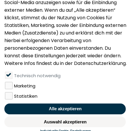
Impressum
Datenschutz
Nutzungsbedingungen
Mieten
Vermieten
Über uns
Presse
Geldwäschegesetz
Rufen Sie uns gerne an:
+49 (0)40 349 14 194