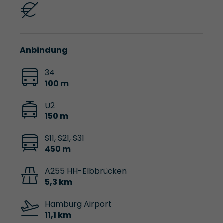
Anbindung
34
100 m
U2
150 m
S11, S21, S31
450 m
A255 HH-Elbbrücken
5,3 km
Hamburg Airport
11,1 km