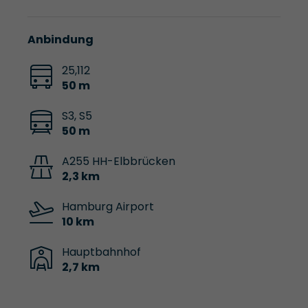
Anbindung
25,112
50 m
S3, S5
50 m
A255 HH-Elbbrücken
2,3 km
Hamburg Airport
10 km
Hauptbahnhof
2,7 km