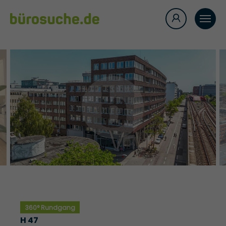
360° Rundgang
H 47