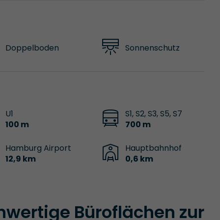
Doppelboden
Sonnenschutz
U1
S1, S2, S3, S5, S7
100 m
700 m
Hamburg Airport
Hauptbahnhof
12,9 km
0,6 km
hwertige Büroflächen zur