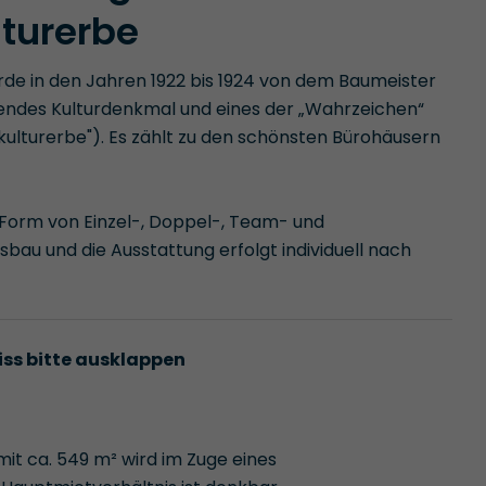
lturerbe
rde in den Jahren 1922 bis 1924 von dem Baumeister
utendes Kulturdenkmal und eines der „Wahrzeichen“
tkulturerbe"). Es zählt zu den schönsten Bürohäusern
n Form von Einzel-, Doppel-, Team- und
au und die Ausstattung erfolgt individuell nach
iss bitte ausklappen
it ca. 549 m² wird im Zuge eines