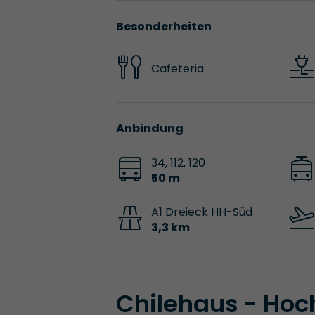
Besonderheiten
Cafeteria
Anbindung
34, 112, 120
50 m
A1 Dreieck HH-Süd
3,3 km
Chilehaus - Hoc