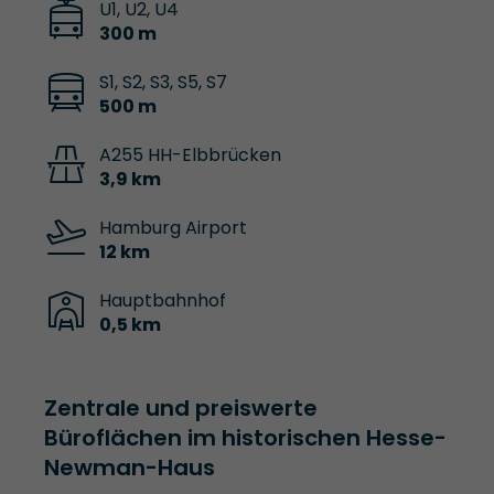
U1, U2, U4
300 m
S1, S2, S3, S5, S7
500 m
A255 HH-Elbbrücken
3,9 km
Hamburg Airport
12 km
Hauptbahnhof
0,5 km
Zentrale und preiswerte
Büroflächen im historischen Hesse-
Newman-Haus