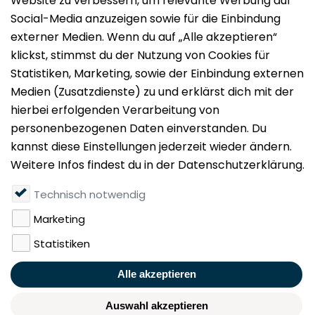
Impressum
Datenschutz
Nutzungsbedingungen
Mieten
Vermieten
Über uns
Presse
Geldwäschegesetz
Rufen Sie uns gerne an:
+49 (0)40 349 14 194