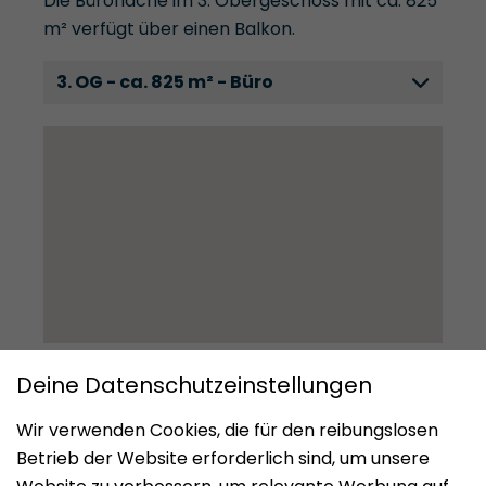
Die Bürofläche im 3. Obergeschoss mit ca. 825
m² verfügt über einen Balkon.
3. OG - ca. 825 m² - Büro