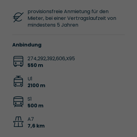
provisionsfreie Anmietung für den
Mieter, bei einer Vertragslaufzeit von
mindestens 5 Jahren
Anbindung
274,292,392,606,X95
550 m
U1
2100 m
S1
500 m
A7
7,6 km