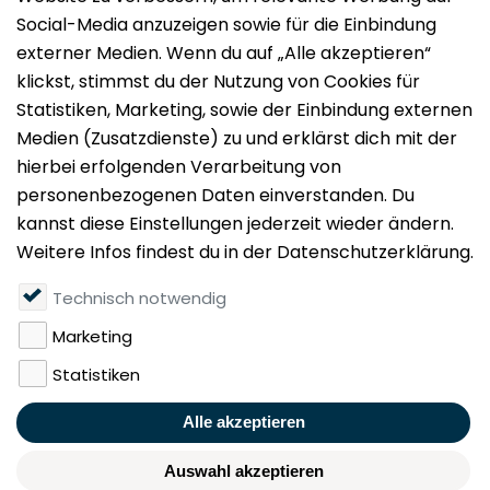
Impressum
Datenschutz
Nutzungsbedingungen
Mieten
Vermieten
Über uns
Presse
Geldwäschegesetz
Rufen Sie uns gerne an:
+49 (0)40 349 14 194