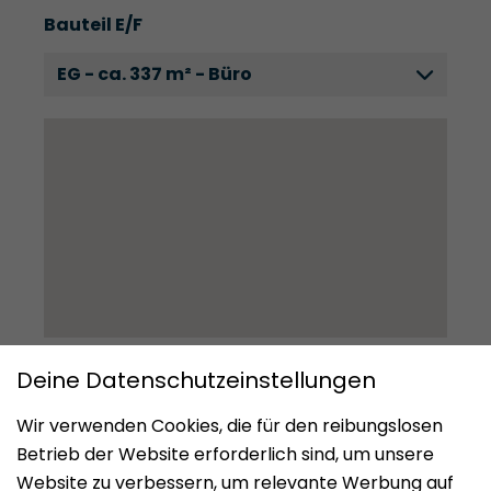
Bauteil E/F
EG - ca. 337 m² - Büro