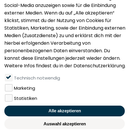
Impressum
Datenschutz
Nutzungsbedingungen
Mieten
Vermieten
Über uns
Presse
Geldwäschegesetz
Rufen Sie uns gerne an:
+49 (0)40 349 14 194