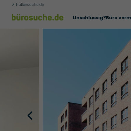
hallensuche.de
Unschlüssig?
Büro verm
Erfolgsgeschichten
Abschlüsse
Über uns
Büromie