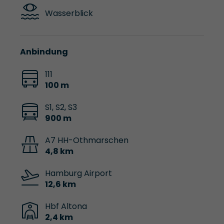
Wasserblick
Anbindung
111
100 m
S1, S2, S3
900 m
A7 HH-Othmarschen
4,8 km
Hamburg Airport
12,6 km
Hbf Altona
2,4 km