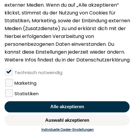
Impressum
Datenschutz
Nutzungsbedingungen
Mieten
Vermieten
Über uns
Presse
Geldwäschegesetz
Rufen Sie uns gerne an:
+49 (0)40 349 14 194
KONTAKT