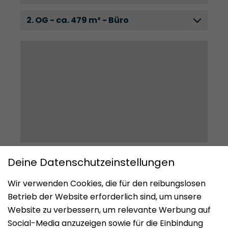
2. OG - ca. 479 m² - Büro