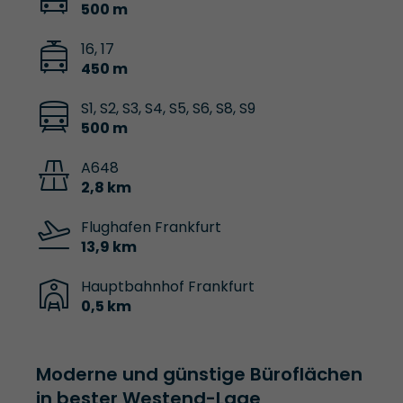
500 m
16, 17
450 m
S1, S2, S3, S4, S5, S6, S8, S9
500 m
A648
2,8 km
Flughafen Frankfurt
13,9 km
Hauptbahnhof Frankfurt
0,5 km
Moderne und günstige Büroflächen
in bester Westend-Lage