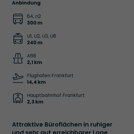
Anbindung
64, n2
300 m
U1, U2, U3, U8
240 m
A66
2,1 km
Flughafen Frankfurt
14,4 km
Hauptbahnhof Frankfurt
2,3 km
Attraktive Büroflächen in ruhiger
und sehr gut erreichbarer Lage