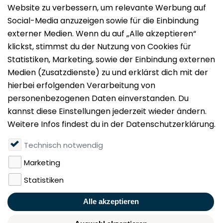
Impressum
Datenschutz
Nutzungsbedingungen
Mieten
Vermieten
Über uns
Presse
Geldwäschegesetz
Rufen Sie uns gerne an: