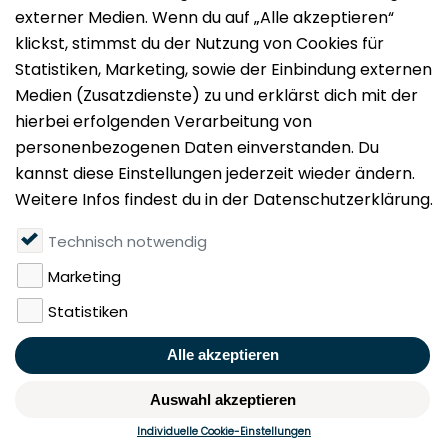
Impressum
Datenschutz
Nutzungsbedingungen
Mieten
Vermieten
Über uns
Presse
Geldwäschegesetz
Rufen Sie uns gerne an:
+49 (0)40 349 14 194