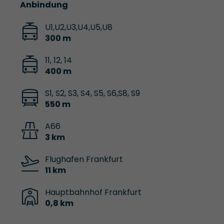
Anbindung
U1,U2,U3,U4,U5,U8
300 m
11, 12, 14
400 m
S1, S2, S3, S4, S5, S6,S8, S9
550 m
A66
3 km
Flughafen Frankfurt
11 km
Hauptbahnhof Frankfurt
0,8 km