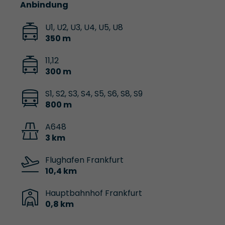
Anbindung
U1, U2, U3, U4, U5, U8
350 m
11,12
300 m
S1, S2, S3, S4, S5, S6, S8, S9
800 m
A648
3 km
Flughafen Frankfurt
10,4 km
Hauptbahnhof Frankfurt
0,8 km