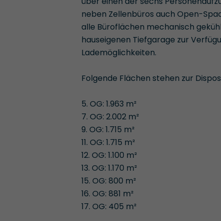
über einen der sechs Personenaufz
neben Zellenbüros auch Open-Space 
alle Büroflächen mechanisch gekühlt 
hauseigenen Tiefgarage zur Verfügu
Lademöglichkeiten.
Folgende Flächen stehen zur Disposi
5. OG: 1.963 m²
7. OG: 2.002 m²
9. OG: 1.715 m²
11. OG: 1.715 m²
12. OG: 1.100 m²
13. OG: 1.170 m²
15. OG: 800 m²
16. OG: 881 m²
17. OG: 405 m²