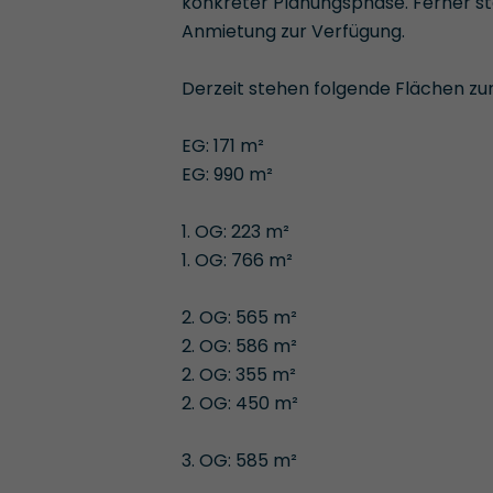
konkreter Planungsphase. Ferner st
Anmietung zur Verfügung.
Derzeit stehen folgende Flächen zur 
EG: 171 m²
EG: 990 m²
1. OG: 223 m²
1. OG: 766 m²
2. OG: 565 m²
2. OG: 586 m²
2. OG: 355 m²
2. OG: 450 m²
3. OG: 585 m²