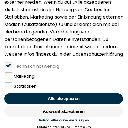
Impressum
Datenschutz
Nutzungsbedingungen
Mieten
Vermieten
Über uns
Presse
Geldwäschegesetz
Rufen Sie uns gerne an:
+49 (0)40 349 14 194
KONTAKT
MERKEN