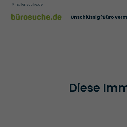
hallensuche.de
Unschlüssig?
Büro verm
Erfolgsgeschichten
Abschlüsse
Über uns
Büromie
Diese Immo