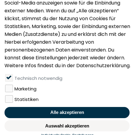
Impressum
Datenschutz
Nutzungsbedingungen
Mieten
Vermieten
Über uns
Presse
Geldwäschegesetz
Rufen Sie uns gerne an:
+49 (0)40 349 14 194