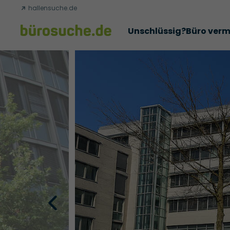
hallensuche.de
Unschlüssig?
Büro verm
Erfolgsgeschichten
Abschlüsse
Über uns
Büromie