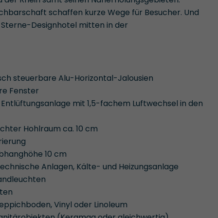
Nachbarschaft schaffen kurze Wege für Besucher. Und
-Sterne-Designhotel mitten in der
sch steuerbare Alu-Horizontal-Jalousien
re Fenster
 Entlüftungsanlage mit 1,5-fachem Luftwechsel in den
ichter Hohlraum ca. 10 cm
ierung
Abhanghöhe 10 cm
echnische Anlagen, Kälte- und Heizungsanlage
andleuchten
hten
ppichboden, Vinyl oder Linoleum
anitärobjekten (Keramag oder gleichwertig)