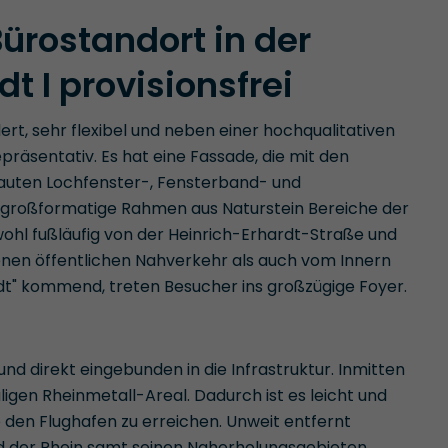
Bürostandort in der
 I provisionsfrei
t, sehr flexibel und neben einer hochqualitativen
räsentativ. Es hat eine Fassade, die mit den
auten Lochfenster-, Fensterband- und
n großformatige Rahmen aus Naturstein Bereiche der
hl fußläufig von der Heinrich-Erhardt-Straße und
nen öffentlichen Nahverkehr als auch vom Innern
" kommend, treten Besucher ins großzügige Foyer.
und direkt eingebunden in die Infrastruktur. Inmitten
en Rheinmetall-Areal. Dadurch ist es leicht und
 den Flughafen zu erreichen. Unweit entfernt
d der Rhein samt seinen Naherholungsgebieten.